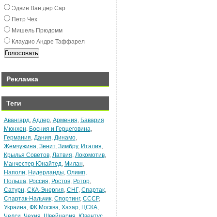
Эдвин Ван дeр Сар
Пeтр Чex
Мишeль Прюдомм
Клаудио Андрe Таффарeл
Рекламка
Теги
Авангард
,
Адлер
,
Армения
,
Бавария
Мюнхен
,
Босния и Герцеговина
,
Германия
,
Дания
,
Динамо
,
Жемчужина
,
Зенит
,
Зимбру
,
Италия
,
Крылья Советов
,
Латвия
,
Локомотив
,
Манчестер Юнайтед
,
Милан
,
Наполи
,
Нидерланды
,
Олимп
,
Польша
,
Россия
,
Ростов
,
Ротор
,
Сатурн
,
СКА-Энергия
,
СНГ
,
Спартак
,
Спартак-Нальчик
,
Спортинг
,
СССР
,
Украина
,
ФК Москва
,
Хазар
,
ЦСКА
,
Челси
,
Чехия
,
Швейцария
,
Ювентус