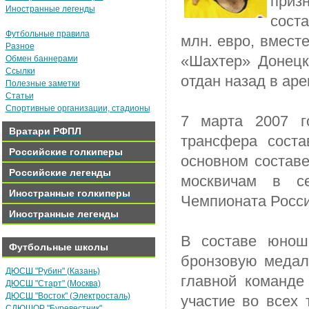
приз
Иностранные легенды
сост
Футбольные правила
млн. евро, вмест
Разное
«Шахтер» Донецк
Обмен баннерами
Ссылки
отдан назад в аре
Полезные заметки
Статьи
Спортивные организации, стадионы
7 марта 2007 г
Вратари РФПЛ
трансфера сост
Российские голкиперы
основном составе
Российские легенды
москвичам в се
Иностранные голкиперы
Чемпионата Росси
Иностранные легенды
В составе юнош
Футбольные школы
бронзовую медал
ДЮСШ "Рубин" (Казань)
главной команде 
ДЮСШ "Старт" (Москва)
ДЮСШ "Восток" (Электросталь)
участие во всех 
СДЮШОР "Буревестник"