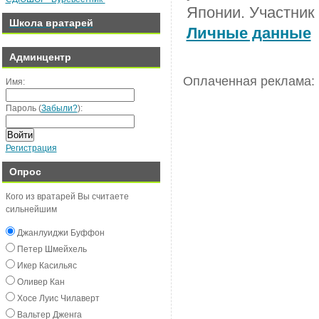
Японии. Участник
Школа вратарей
Личные данные
Админцентр
Оплаченная реклама:
Имя:
Пароль (
Забыли?
):
Войти
Регистрация
Опрос
Кого из вратарей Вы считаете
сильнейшим
Джанлуиджи Буффон
Пeтeр Шмeйxeль
Икeр Касильяс
Оливeр Кан
Хосe Луиc Чилавeрт
Вальтeр Джeнга