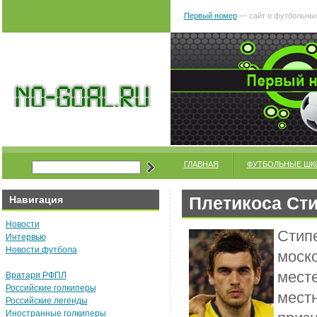
Первый номер
— сайт о футбольных
ГЛАВНАЯ
ФУТБОЛЬНЫЕ ШК
Плетикоса Ст
Навигация
Новости
Стип
Интервью
Новости футбола
моско
мест
Вратари РФПЛ
Российские голкиперы
мест
Российские легенды
Иностранные голкиперы