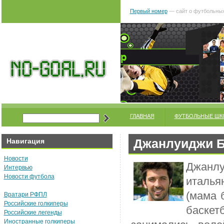
Первый номер
— сайт о футбольных
ГЛАВНАЯ
ФУТБОЛЬНЫЕ ШК
Джанлуиджи 
Навигация
Новости
Джанл
Интервью
Новости футбола
италья
(мама 
Вратари РФПЛ
Российские голкиперы
баске
Российские легенды
Иностранные голкиперы