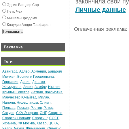
закончила свой пу
Эдвин Ван дeр Сар
Личные данные
Пeтр Чex
Мишeль Прюдомм
Клаудио Андрe Таффарeл
Оплаченная реклама:
Рекламка
Теги
Авангард
,
Адлер
,
Армения
,
Бавария
Мюнхен
,
Босния и Герцеговина
,
Германия
,
Дания
,
Динамо
,
Жемчужина
,
Зенит
,
Зимбру
,
Италия
,
Крылья Советов
,
Латвия
,
Локомотив
,
Манчестер Юнайтед
,
Милан
,
Наполи
,
Нидерланды
,
Олимп
,
Польша
,
Россия
,
Ростов
,
Ротор
,
Сатурн
,
СКА-Энергия
,
СНГ
,
Спартак
,
Спартак-Нальчик
,
Спортинг
,
СССР
,
Украина
,
ФК Москва
,
Хазар
,
ЦСКА
,
Челси
,
Чехия
,
Швейцария
,
Ювентус