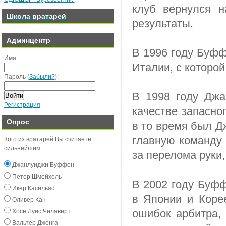
клуб вернулся 
Школа вратарей
результаты.
Админцентр
В 1996 году Буфф
Имя:
Италии, с которо
Пароль (
Забыли?
):
В 1998 году Дж
Войти
Регистрация
качестве запасно
Опрос
в то время был Д
главную команду 
Кого из вратарей Вы считаете
сильнейшим
за перелома руки,
Джанлуиджи Буффон
Пeтeр Шмeйxeль
В 2002 году Буфф
Икeр Касильяс
в Японии и Коре
Оливeр Кан
ошибок арбитра, 
Хосe Луиc Чилавeрт
Вальтeр Джeнга