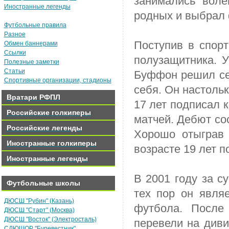
занимались воле
Иностранные легенды
родных и выбрал 
Футбольные правила
Разное
Поступив в спор
Обмен баннерами
Ссылки
полузащитника. У
Полезные заметки
Статьи
Буффон решил себ
Спортивные организации, стадионы
себя. Он настольк
Вратари РФПЛ
17 лет подписал к
Российские голкиперы
матчей. Дебют со
Российские легенды
Хорошо отыграв 
Иностранные голкиперы
возрасте 19 лет 
Иностранные легенды
В 2001 году за 
Футбольные школы
тех пор он явля
ДЮСШ "Рубин" (Казань)
футбола. После
ДЮСШ "Старт" (Москва)
ДЮСШ "Восток" (Электросталь)
перевели на диви
СДЮШОР "Буревестник"